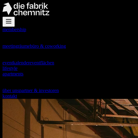
membership
office
meetingräume
büro & coworking
events
eventkalender
eventflächen
lifestyle
apartments
about
über uns
partner & investoren
kontakt