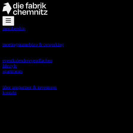
membership
office
meetingräume
büro & coworking
events
eventkalender
eventflächen
lifestyle
apartments
about
über uns
partner & investoren
kontakt
coworking by Spaces