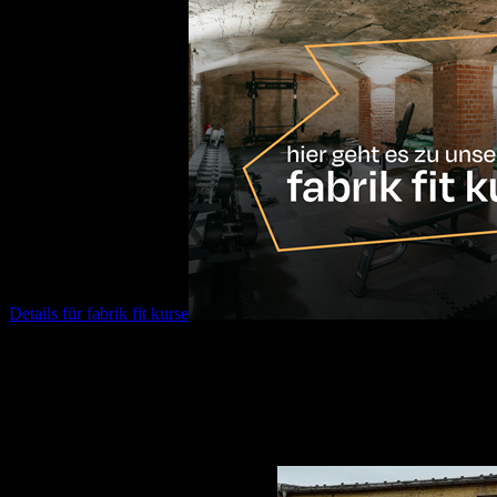
Details für
fabrik fit kurse
17.08.2026
10:00
Uhr
run & recharge // social run