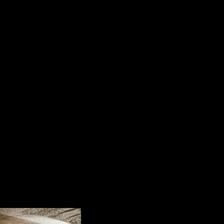
n Samstag bringt das Fitmaker-Team euch beim Ganzkörper-Intervalltrai
tnesslevels geeignet – einfach vorbeikommen und mitmachen!