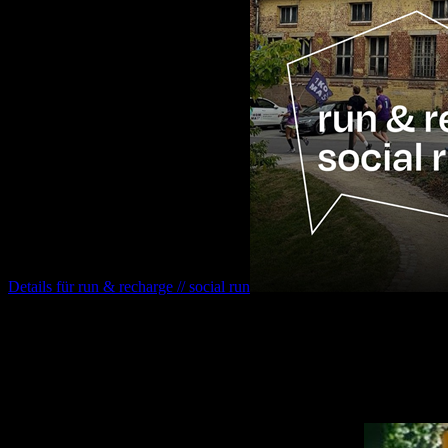
Details für
run & recharge // social run
12.08.2026
16:30
Uhr
öffentliche führung durch die fabrik chemnitz