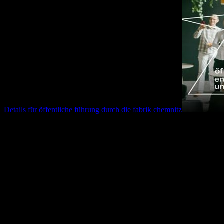
Details für
öffentliche führung durch die fabrik chemnitz
10.09.2026
17:00
Uhr
Öffentliche Führung durch die fabrik chemnitz
Wir laden euch herzlich ein, jeden zweiten Donnerstag im Monat an 
Im Anschluss lassen wir den Abend entspannt in unserer Loop Rooft
17.00 Uhr