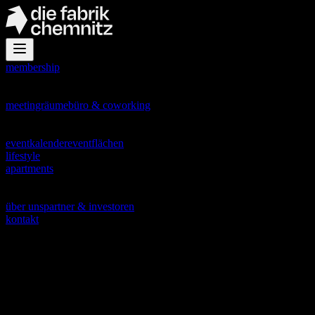
membership
office
meetingräume
büro & coworking
events
eventkalender
eventflächen
lifestyle
apartments
about
über uns
partner & investoren
kontakt