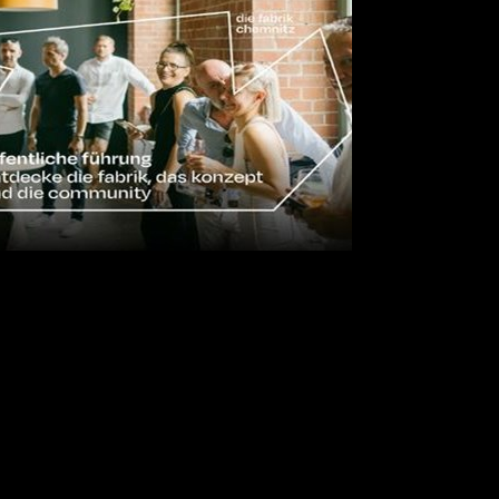
einer Führung durch die fabrik chemnitz und das Konzept teilzunehmen
op Bar ausklingen – bei Drinks, Gesprächen und der Gelegenheit, uns