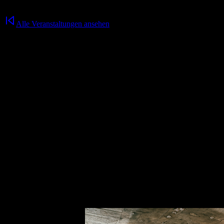
Alle Veranstaltungen ansehen
BIG TABATA auf dem rooftop
18.10.2025
/
13:00
Uhr
Ab
Samstag, 27. September 2025
, immer
13 Uhr
Nach dem Erfolg des MegaTabata geht’s jetzt regelmäßig weiter: Jede
bestem Rooftop-Feeling über den Dächern von Chemnitz. Für alle Fi
Ort:
Rooftop, die fabrik chemnitz
Weitere Veranstaltungen für dich
fabrik fit kurse