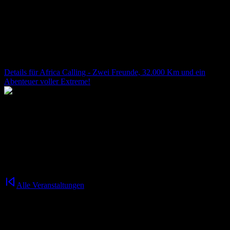
17.00 Uhr
Treffpunkt: Innenhof der fabrik
Africa Calling - Zwei Freunde, 32.000 Km und ein
Abenteuer voller Extreme!
Details für
Africa Calling - Zwei Freunde, 32.000 Km und ein
Abenteuer voller Extreme!
30.10.2026
19:30
Uhr
**„Africa Calling“** ist eine packende Show über die Magie des
afrikanischen Kontinents – und eine wunderbare Geschichte von
Freundschaft, Durchhaltewillen und Freiheit auf zwei Rädern.
Alle Veranstaltungen
Nichts mehr verpassen!