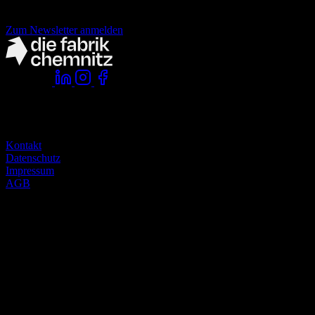
der fabrik Newsletter.
Zum Newsletter anmelden
Folge uns:
Komm vorbei:
die fabrik chemnitz
zwickauer straße 145
09116 chemnitz
Kontakt
Datenschutz
Impressum
AGB