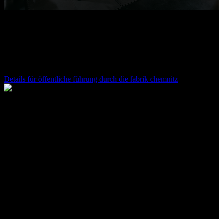
17.08.2026
10:00
Uhr
öffentliche führung durch die fabrik chemnitz
Details für
öffentliche führung durch die fabrik chemnitz
10.09.2026
17:00
Uhr
Öffentliche Führung durch die fabrik chemnitz
Wir laden euch herzlich ein, jeden zweiten Donnerstag im Monat an
einer Führung durch die fabrik chemnitz und das Konzept
teilzunehmen.
Im Anschluss lassen wir den Abend entspannt in unserer Loop
Rooftop Bar ausklingen – bei Drinks, Gesprächen und der
Gelegenheit, uns und die Community besser kennenzulernen.