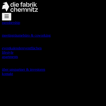
membership
office
meetingräume
büro & coworking
events
eventkalender
eventflächen
lifestyle
apartments
about
über uns
partner & investoren
kontakt