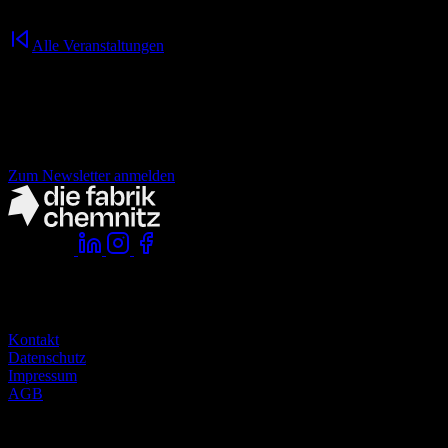
Freundschaft, Durchhaltewillen und Freiheit auf zwei Rädern.
Alle Veranstaltungen
Nichts mehr verpassen!
der fabrik Newsletter.
Zum Newsletter anmelden
Folge uns:
Komm vorbei:
die fabrik chemnitz
zwickauer straße 145
09116 chemnitz
Kontakt
Datenschutz
Impressum
AGB