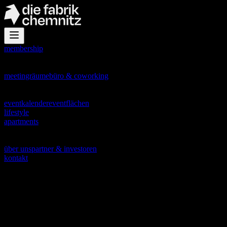
membership
office
meetingräume
büro & coworking
events
eventkalender
eventflächen
lifestyle
apartments
about
über uns
partner & investoren
kontakt