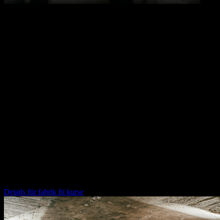
10.09.2026
17:00
Uhr
Öffentliche Führung durch die fabrik chemnitz
Wir laden euch herzlich ein, jeden zweiten Donnerstag im Monat an
einer Führung durch die fabrik chemnitz und das Konzept
teilzunehmen.
Im Anschluss lassen wir den Abend entspannt in unserer Loop
Rooftop Bar ausklingen – bei Drinks, Gesprächen und der
Gelegenheit, uns und die Community besser kennenzulernen.
17.00 Uhr
Treffpunkt: Innenhof der fabrik
fabrik fit kurse
Details für
fabrik fit kurse