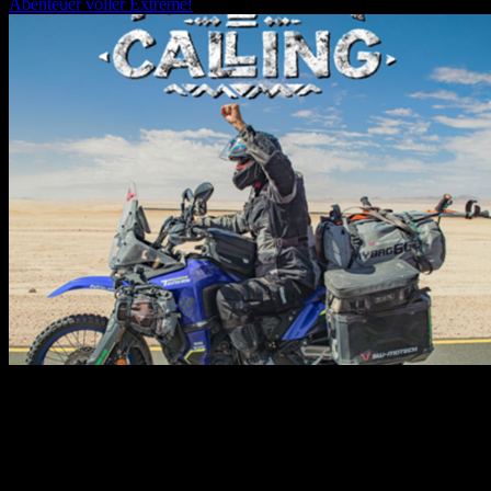
Abenteuer voller Extreme!
30.10.2026
19:30
Uhr
**„Africa Calling“** ist eine packende Show über die Magie des
afrikanischen Kontinents – und eine wunderbare Geschichte von