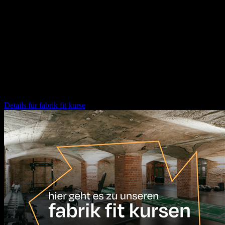
30.10.2026
19:30
Uhr
**„Africa Calling“** ist eine packende Show über die Magie des
afrikanischen Kontinents – und eine wunderbare Geschichte von
Freundschaft, Durchhaltewillen und Freiheit auf zwei Rädern.
fabrik fit kurse
Details für
fabrik fit kurse