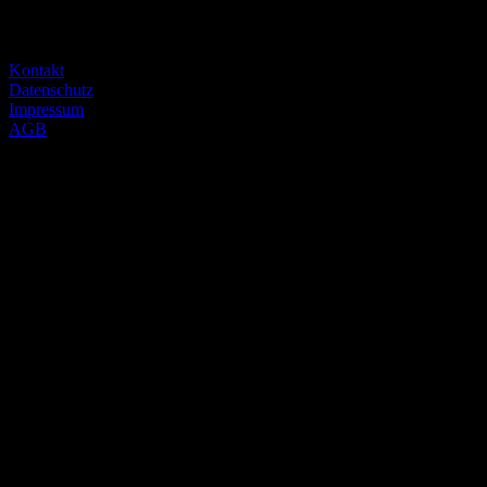
die fabrik chemnitz
zwickauer straße 145
09116 chemnitz
Kontakt
Datenschutz
Impressum
AGB