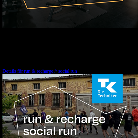
17.08.2026
10:00
Uhr
run & recharge // social run
Details für
run & recharge // social run