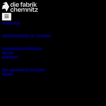
membership
office
meetingräume
büro & coworking
events
eventkalender
eventflächen
lifestyle
apartments
about
über uns
partner & investoren
kontakt