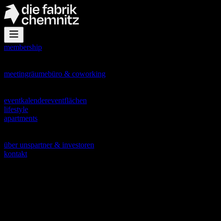
membership
office
meetingräume
büro & coworking
events
eventkalender
eventflächen
lifestyle
apartments
about
über uns
partner & investoren
kontakt