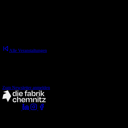
Im Anschluss lassen wir den Abend entspannt in unserer Loop
Rooftop Bar ausklingen – bei Drinks, Gesprächen und der
Gelegenheit, uns und die Community besser kennenzulernen.
17.00 Uhr
Treffpunkt: Innenhof der fabrik
Alle Veranstaltungen
Nichts mehr verpassen!
der fabrik Newsletter.
Zum Newsletter anmelden
Folge uns:
Komm vorbei:
die fabrik chemnitz
zwickauer straße 145