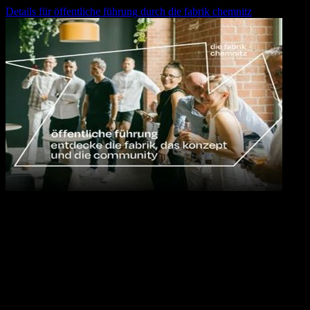
Details für
öffentliche führung durch die fabrik chemnitz
10.09.2026
17:00
Uhr
Öffentliche Führung durch die fabrik chemnitz
Wir laden euch herzlich ein, jeden zweiten Donnerstag im Monat an
einer Führung durch die fabrik chemnitz und das Konzept
teilzunehmen.