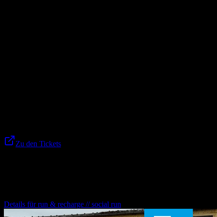
und bietet eine schöne Möglichkeit, in der Vorweihnachtszeit
bewusst zur Ruhe zu kommen.
Kosten:
• Member: kostenlos
• Gäste: 5 € Materialkosten
Bitte anmelden!
Dazu erwarten euch weihnachtliche Getränke und kleine Snacks –
perfekt für einen warmen, kreativen Adventsnachmittag.
Ein idealer
Jahresausklang in der fabrik
, der Kreativität,
Gemeinschaft und Entspannung verbindet.
Zu den Tickets
Weitere Veranstaltungen für dich
run & recharge // social run
Details für
run & recharge // social run