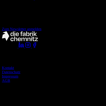
Nichts mehr verpassen!
der fabrik Newsletter.
Zum Newsletter anmelden
Folge uns:
Komm vorbei:
die fabrik chemnitz
zwickauer straße 145
09116 chemnitz
Kontakt
Datenschutz
Impressum
AGB