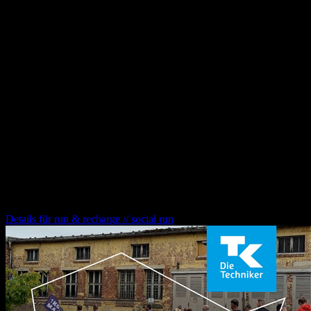
Im Anschluss lassen wir den Abend entspannt in unserer
Loop
Rooftop Bar
ausklingen – bei Drinks, Gesprächen und der
Gelegenheit, uns und die Community besser kennenzulernen.
👉
Bitte melde dich verbindlich an – die kostenfreie Teilnahme
ist auf 20 Plätze begrenzt.
Falls du dich spontan entscheidest, dazuzukommen, ist das natürlich
auch kein Problem.
Wir freuen uns auf Euch und können es kaum erwarten euch unsere
Community und unser Konzept vorzustellen!
Weitere Veranstaltungen für dich
run & recharge // social run
Details für
run & recharge // social run