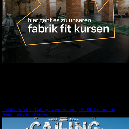
17.08.2026
10:00
Uhr
Africa Calling - Zwei Freunde, 32.000 Km und ein
Abenteuer voller Extreme!
Details für
Africa Calling - Zwei Freunde, 32.000 Km und ein
Abenteuer voller Extreme!