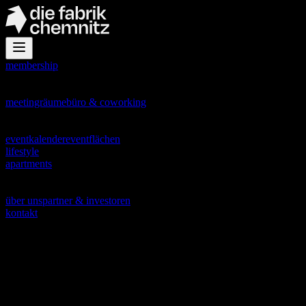
membership
office
meetingräume
büro & coworking
events
eventkalender
eventflächen
lifestyle
apartments
about
über uns
partner & investoren
kontakt