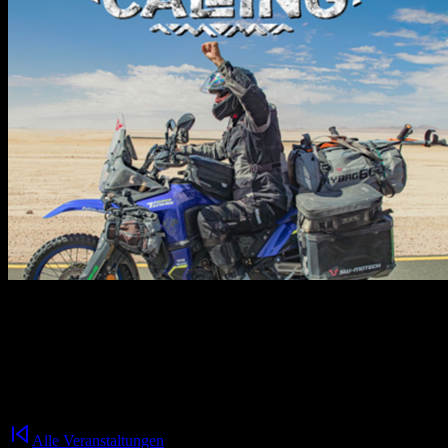
30.10.2026
19:30
Uhr
**„Africa Calling“** ist eine packende Show über die Magie des
afrikanischen Kontinents – und eine wunderbare Geschichte von
Freundschaft, Durchhaltewillen und Freiheit auf zwei Rädern.
Alle Veranstaltungen