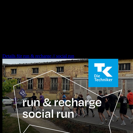
30.10.2026
19:30
Uhr
**„Africa Calling“** ist eine packende Show über die Magie des
afrikanischen Kontinents – und eine wunderbare Geschichte von
Freundschaft, Durchhaltewillen und Freiheit auf zwei Rädern.
run & recharge // social run
Details für
run & recharge // social run