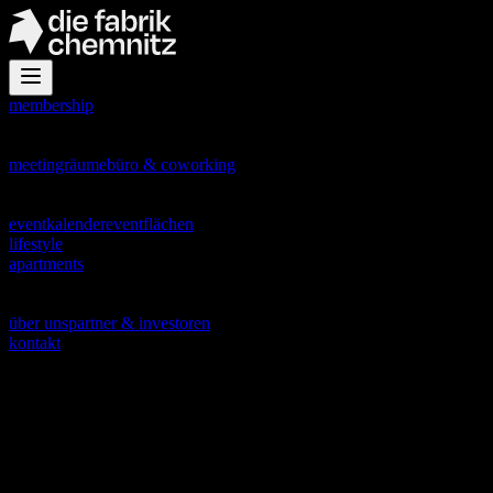
membership
office
meetingräume
büro & coworking
events
eventkalender
eventflächen
lifestyle
apartments
about
über uns
partner & investoren
kontakt