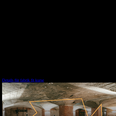
Öffentliche Führung durch die fabrik chemnitz
Wir laden euch herzlich ein, jeden zweiten Donnerstag im Monat an
einer Führung durch die fabrik chemnitz und das Konzept
teilzunehmen.
Im Anschluss lassen wir den Abend entspannt in unserer Loop
Rooftop Bar ausklingen – bei Drinks, Gesprächen und der
Gelegenheit, uns und die Community besser kennenzulernen.
17.00 Uhr
Treffpunkt: Innenhof der fabrik
fabrik fit kurse
Details für
fabrik fit kurse