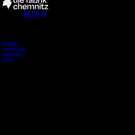
Folge uns:
Komm vorbei:
die fabrik chemnitz
zwickauer straße 145
09116 chemnitz
Kontakt
Datenschutz
Impressum
AGB