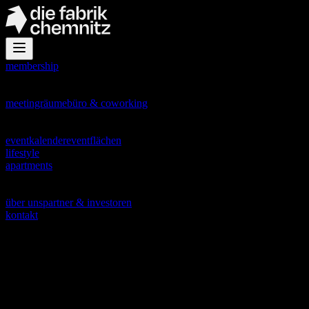
membership
office
meetingräume
büro & coworking
events
eventkalender
eventflächen
lifestyle
apartments
about
über uns
partner & investoren
kontakt