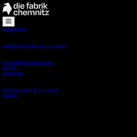
membership
office
meetingräume
büro & coworking
events
eventkalender
eventflächen
lifestyle
apartments
about
über uns
partner & investoren
kontakt