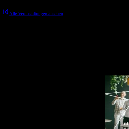
Alle Veranstaltungen ansehen
Testevent (kostenlos)
08.10.2024
/
00:00
Uhr
Weitere Veranstaltungen für dich
öffentliche führung durch die fabrik chemnitz