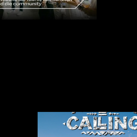
einer Führung durch die fabrik chemnitz und das Konzept teilzunehmen
op Bar ausklingen – bei Drinks, Gesprächen und der Gelegenheit, uns
enteuer voller Extreme!