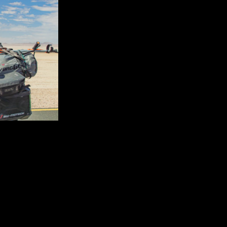
aft, Durchhaltewillen und Freiheit auf zwei Rädern.