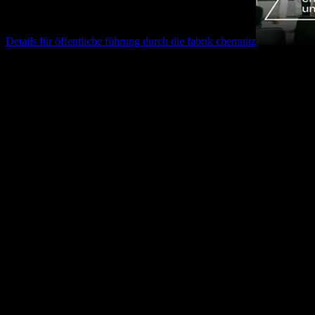
Details für
öffentliche führung durch die fabrik chemnitz
10.09.2026
17:00
Uhr
Öffentliche Führung durch die fabrik chemnitz
Wir laden euch herzlich ein, jeden zweiten Donnerstag im Monat an 
Im Anschluss lassen wir den Abend entspannt in unserer Loop Rooft
17.00 Uhr
Treffpunkt: Innenhof der fabrik
Africa Calling - Zwei Freunde, 32.000 Km und ein Ab