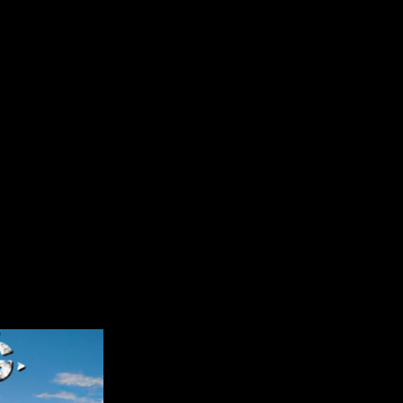
.
 und die Community besser kennenzulernen.