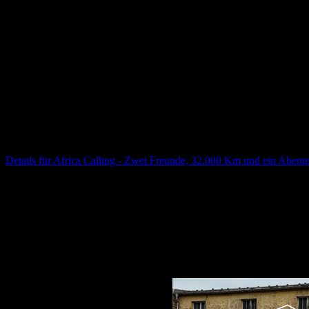
Details für
Africa Calling - Zwei Freunde, 32.000 Km und ein Abente
30.10.2026
19:30
Uhr
**„Africa Calling“** ist eine packende Show über die Magie des afr
run & recharge // social run