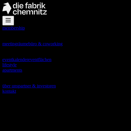
membership
office
meetingräume
büro & coworking
events
eventkalender
eventflächen
lifestyle
apartments
about
über uns
partner & investoren
kontakt