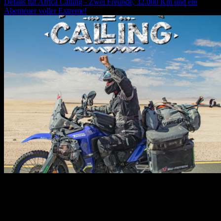
Details für
Africa Calling - Zwei Freunde, 32.000 Km und ein
Abenteuer voller Extreme!
30.10.2026
19:30
Uhr
**„Africa Calling“** ist eine packende Show über die Magie des