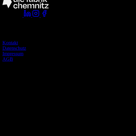
Folge uns:
Komm vorbei:
die fabrik chemnitz
zwickauer straße 145
09116 chemnitz
Kontakt
Datenschutz
Impressum
AGB