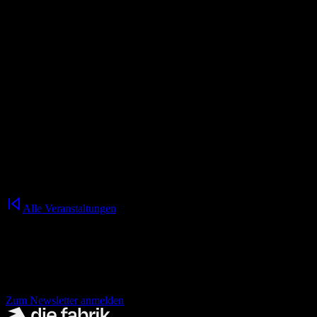
17:00
Uhr
Öffentliche Führung durch die fabrik chemnitz
Wir laden euch herzlich ein, jeden zweiten Donnerstag im Monat an
einer Führung durch die fabrik chemnitz und das Konzept
teilzunehmen.
Im Anschluss lassen wir den Abend entspannt in unserer Loop
Rooftop Bar ausklingen – bei Drinks, Gesprächen und der
Gelegenheit, uns und die Community besser kennenzulernen.
17.00 Uhr
Treffpunkt: Innenhof der fabrik
Alle Veranstaltungen
Nichts mehr verpassen!
der fabrik Newsletter.
Zum Newsletter anmelden