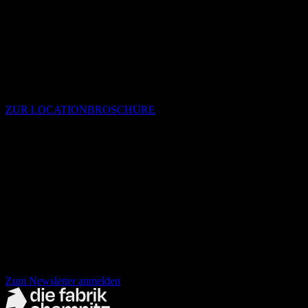
Beispiel optisch geteilt oder mit einem Backstagebereich erweitert
werden. Wer eine außergewöhnliche Eventlocation in Chemnitz
mieten möchte, findet hier die perfekte Bühne für Veranstaltungen
mit Wirkung – umgesetzt mit professionellem Projektmanagement
und Gespür für Details.
ZUR LOCATIONBROSCHÜRE
Anfrage
Dein Angebot für
werkhalle
anfordern
Nichts mehr verpassen!
der fabrik Newsletter.
Zum Newsletter anmelden