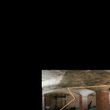
10.09.2026
17:00
Uhr
Öffentliche Führung durch die fabrik chemnitz
Wir laden euch herzlich ein, jeden zweiten Donnerstag im Monat an 
Im Anschluss lassen wir den Abend entspannt in unserer Loop Rooft
17.00 Uhr
Treffpunkt: Innenhof der fabrik
fabrik fit kurse