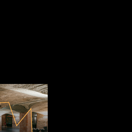
einer Führung durch die fabrik chemnitz und das Konzept teilzunehmen
op Bar ausklingen – bei Drinks, Gesprächen und der Gelegenheit, uns