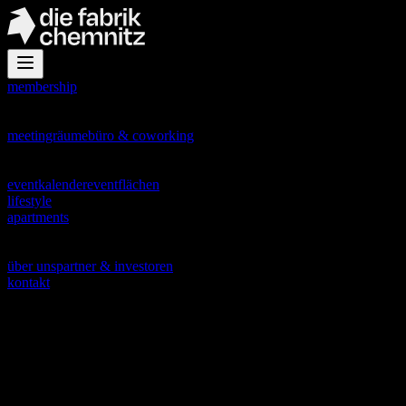
membership
office
meetingräume
büro & coworking
events
eventkalender
eventflächen
lifestyle
apartments
about
über uns
partner & investoren
kontakt