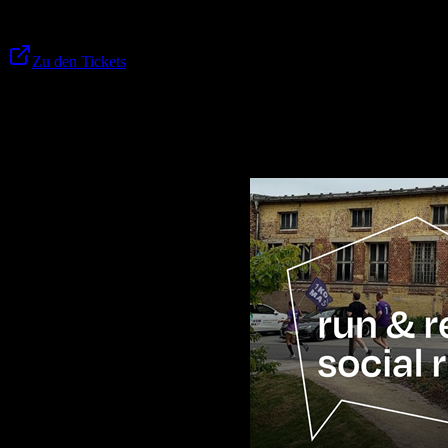
Kommt vorbei und feiert mit uns! 🚀
Zu den Tickets
Weitere Veranstaltungen für dich
run & recharge // social run