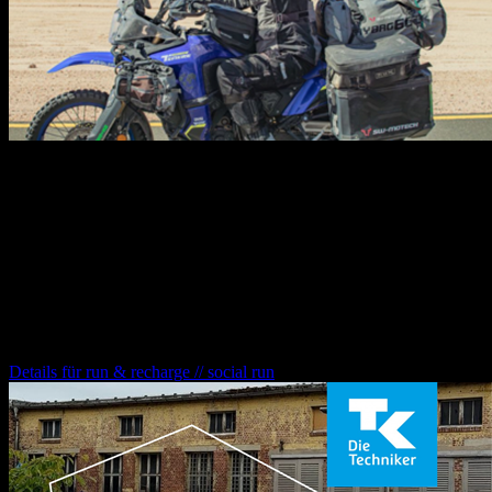
30.10.2026
19:30
Uhr
**„Africa Calling“** ist eine packende Show über die Magie des
afrikanischen Kontinents – und eine wunderbare Geschichte von
Freundschaft, Durchhaltewillen und Freiheit auf zwei Rädern.
run & recharge // social run
Details für
run & recharge // social run