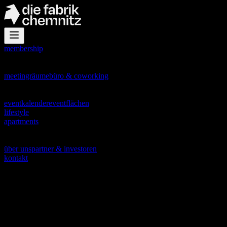
membership
office
meetingräume
büro & coworking
events
eventkalender
eventflächen
lifestyle
apartments
about
über uns
partner & investoren
kontakt