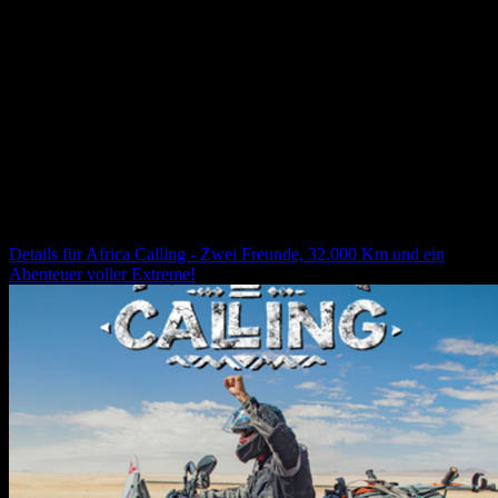
Der Eintritt ist frei.
Kommt vorbei, verbringt einen musikalischen Abend in
vorweihnachtlicher Stimmung und lasst euch überraschen, wohin
die Songs euch tragen.
Weitere Veranstaltungen für dich
Africa Calling - Zwei Freunde, 32.000 Km und ein
Abenteuer voller Extreme!
Details für
Africa Calling - Zwei Freunde, 32.000 Km und ein
Abenteuer voller Extreme!