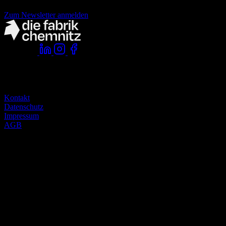
Zum Newsletter anmelden
Folge uns:
Komm vorbei:
die fabrik chemnitz
zwickauer straße 145
09116 chemnitz
Kontakt
Datenschutz
Impressum
AGB