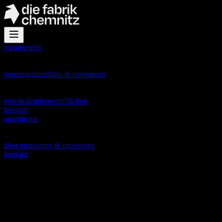
membership
office
meetingräume
büro & coworking
events
eventkalender
eventflächen
lifestyle
apartments
about
über uns
partner & investoren
kontakt