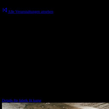
Alle Veranstaltungen ansehen
bike & connect
21.11.2025
/
08:00
Uhr
Vor der Arbeit erstmal frische Luft schnappen und gemeinsam
losrollen – bei bike & connect treffen sich Member, Partner und
Freunde der fabrik zu einer entspannten Morgenrunde durch
Chemnitz. Kein Rennen, kein Druck – einfach radeln, quatschen
und in den Tag starten. Danach gibt’s Kaffee oder Frühstück in der
bakery und wer mag, kann direkt in der fabrik duschen – Handtuch
und Wechselklamotten nicht vergessen.
Weitere Veranstaltungen für dich
fabrik fit kurse
Details für
fabrik fit kurse