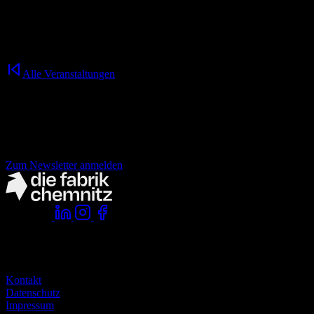
12.08.2026
16:30
Uhr
Alle Veranstaltungen
Nichts mehr verpassen!
der fabrik Newsletter.
Zum Newsletter anmelden
Folge uns:
Komm vorbei:
die fabrik chemnitz
zwickauer straße 145
09116 chemnitz
Kontakt
Datenschutz
Impressum