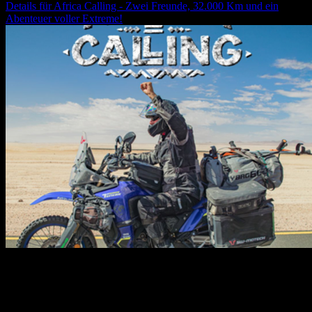
Details für
Africa Calling - Zwei Freunde, 32.000 Km und ein
Abenteuer voller Extreme!
30.10.2026
19:30
Uhr