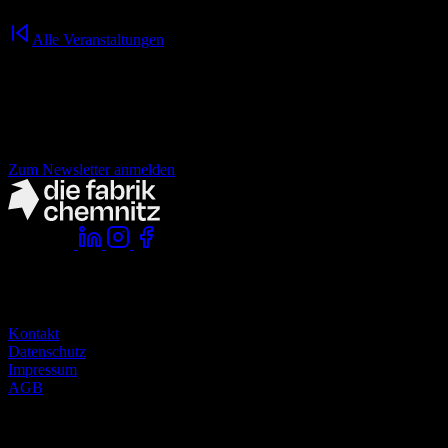
Freundschaft, Durchhaltewillen und Freiheit auf zwei Rädern.
Alle Veranstaltungen
Nichts mehr verpassen!
der fabrik Newsletter.
Zum Newsletter anmelden
Folge uns:
Komm vorbei:
die fabrik chemnitz
zwickauer straße 145
09116 chemnitz
Kontakt
Datenschutz
Impressum
AGB