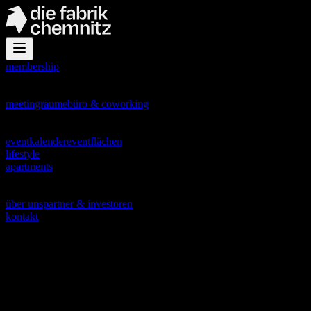
membership
office
meetingräume
büro & coworking
events
eventkalender
eventflächen
lifestyle
apartments
about
über uns
partner & investoren
kontakt