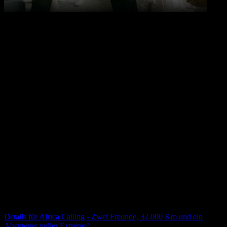
10.09.2026
17:00
Uhr
Öffentliche Führung durch die fabrik chemnitz
Wir laden euch herzlich ein, jeden zweiten Donnerstag im Monat an
einer Führung durch die fabrik chemnitz und das Konzept
teilzunehmen.
Im Anschluss lassen wir den Abend entspannt in unserer Loop
Rooftop Bar ausklingen – bei Drinks, Gesprächen und der
Gelegenheit, uns und die Community besser kennenzulernen.
17.00 Uhr
Treffpunkt: Innenhof der fabrik
Africa Calling - Zwei Freunde, 32.000 Km und ein
Abenteuer voller Extreme!
Details für
Africa Calling - Zwei Freunde, 32.000 Km und ein
Abenteuer voller Extreme!