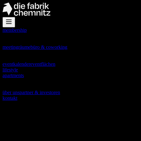
membership
office
meetingräume
büro & coworking
events
eventkalender
eventflächen
lifestyle
apartments
about
über uns
partner & investoren
kontakt