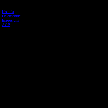
zwickauer straße 145
09116 chemnitz
Kontakt
Datenschutz
Impressum
AGB