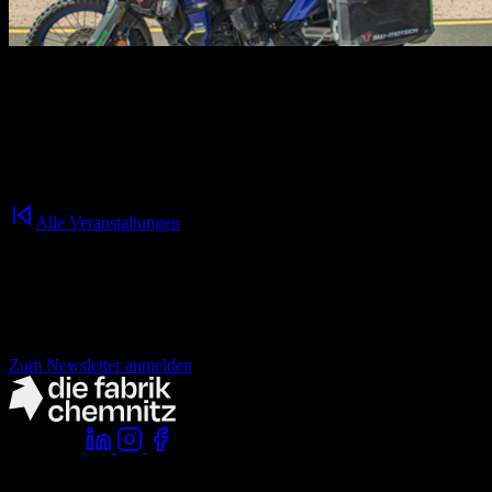
30.10.2026
19:30
Uhr
**„Africa Calling“** ist eine packende Show über die Magie des
afrikanischen Kontinents – und eine wunderbare Geschichte von
Freundschaft, Durchhaltewillen und Freiheit auf zwei Rädern.
Alle Veranstaltungen
Nichts mehr verpassen!
der fabrik Newsletter.
Zum Newsletter anmelden
Folge uns:
Komm vorbei:
die fabrik chemnitz