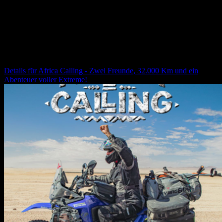
17.08.2026
10:00
Uhr
Africa Calling - Zwei Freunde, 32.000 Km und ein
Abenteuer voller Extreme!
Details für
Africa Calling - Zwei Freunde, 32.000 Km und ein
Abenteuer voller Extreme!