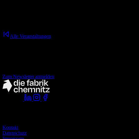
Im Anschluss lassen wir den Abend entspannt in unserer Loop Rooft
17.00 Uhr
Treffpunkt: Innenhof der fabrik
Alle Veranstaltungen
Nichts mehr verpassen!
der fabrik Newsletter.
Zum Newsletter anmelden
Folge uns:
Komm vorbei:
die fabrik chemnitz
zwickauer straße 145
09116 chemnitz
Kontakt
Datenschutz
Impressum