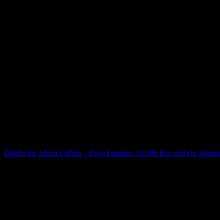
Details für
Africa Calling - Zwei Freunde, 32.000 Km und ein Abente
30.10.2026
19:30
Uhr
**„Africa Calling“** ist eine packende Show über die Magie des afr