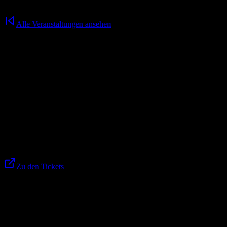
Alle Veranstaltungen ansehen
fabrik fit kurse
09.03.2026
/
00:00
Uhr
Unsere fabrik fit kurse finden wöchentlich in Kooperation mit reload
Schnickschnack, gute Energie und eine Community, die gemeinsam i
👉 Alle aktuellen Termine, Uhrzeiten und Kursformate findest du im
Zu den Tickets
Weitere Veranstaltungen für dich
Africa Calling - Zwei Freunde, 32.000 Km und ein Ab