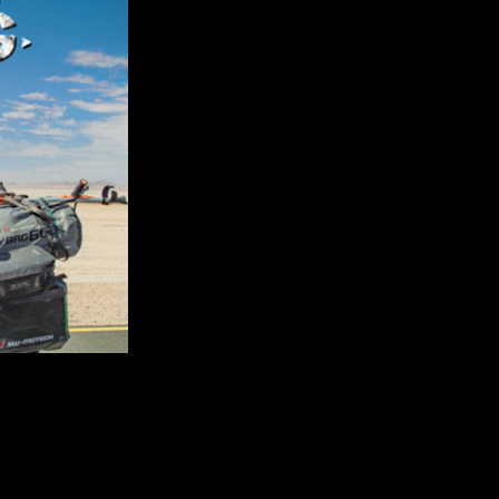
aft, Durchhaltewillen und Freiheit auf zwei Rädern.