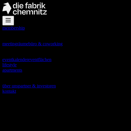
membership
office
meetingräume
büro & coworking
events
eventkalender
eventflächen
lifestyle
apartments
about
über uns
partner & investoren
kontakt