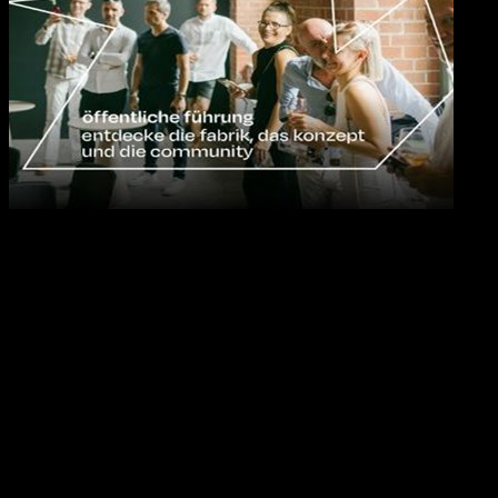
10.09.2026
17:00
Uhr
Öffentliche Führung durch die fabrik chemnitz
Wir laden euch herzlich ein, jeden zweiten Donnerstag im Monat an
einer Führung durch die fabrik chemnitz und das Konzept
teilzunehmen.
Im Anschluss lassen wir den Abend entspannt in unserer Loop
Rooftop Bar ausklingen – bei Drinks, Gesprächen und der
Gelegenheit, uns und die Community besser kennenzulernen.