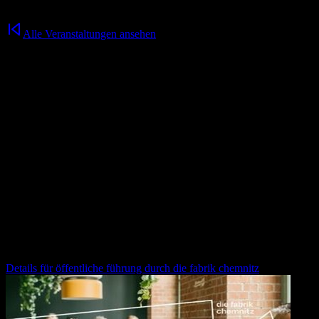
Alle Veranstaltungen ansehen
Sommercamp // Salsa tanzen
01.07.2025
/
18:50
Uhr
Tanze dich durch den Sommer: erst lernen Anfänger*innen und
Fortgeschrittene in separaten Workshops die Salsa-Grundschritte
und Figuren. Danach geht’s beim Social Dance ums gemeinsame
Ausprobieren und Genießen. Du brauchst keinen Partner – nur Lust
auf Musik und Bewegung.
Weitere Veranstaltungen für dich
öffentliche führung durch die fabrik chemnitz
Details für
öffentliche führung durch die fabrik chemnitz