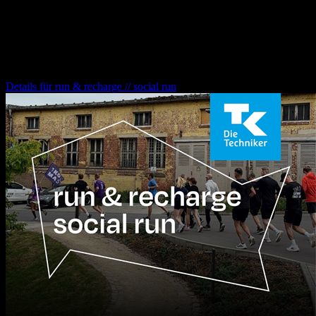
17.00 Uhr
Treffpunkt: Innenhof der fabrik
run & recharge // social run
Details für
run & recharge // social run