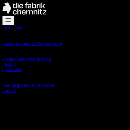
membership
office
meetingräume
büro & coworking
events
eventkalender
eventflächen
lifestyle
apartments
about
über uns
partner & investoren
kontakt